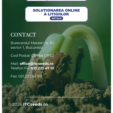
CONTACT
Bulevardul Marasti nr. 61,
sector 1, Bucuresti.
Cod Postal: 011464 OP32
Mail:
office@itcseeds.ro
Telefon Fix
:
021 223 47 01
Fax: 021 223 42 99
© 2026
ITCseeds.ro