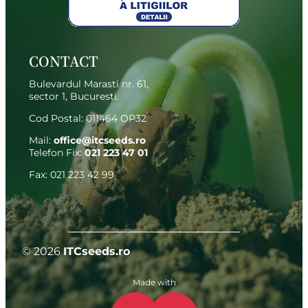
CONTACT
Bulevardul Marasti nr. 61,
sector 1, Bucuresti.
Cod Postal: 011464 OP32
Mail:
office@itcseeds.ro
Telefon Fix
:
021 223 47 01
Fax: 021 223 42 99
© 2026
ITCseeds.ro
Made with