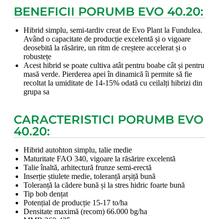
BENEFICII PORUMB EVO 40.20:
Hibrid simplu, semi-tardiv creat de Evo Plant la Fundulea.
Având o capacitate de producție excelentă și o vigoare
deosebită la răsărire, un ritm de creștere accelerat și o
robustețe
Acest hibrid se poate cultiva atât pentru boabe cât și pentru
masă verde. Pierderea apei în dinamică îi permite să fie
recoltat la umiditate de 14-15% odată cu ceilalți hibrizi din
grupa sa
CARACTERISTICI PORUMB EVO
40.20:
Hibrid autohton simplu, talie medie
Maturitate FAO 340, vigoare la răsărire excelentă
Talie înaltă, arhitectură frunze semi-erectă
Inserție știulete medie, toleranță arșiță bună
Toleranță la cădere bună și la stres hidric foarte bună
Tip bob dențat
Potențial de producție 15-17 to/ha
Densitate maximă (recom) 66.000 bg/ha