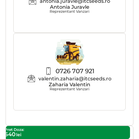
antonia.juravle@itcseeds.ro
Antonia Juravle
Reprezentant Vanzari
0726 707 921
valentin.zaharia@itcseeds.ro
Zaharia Valentin
Reprezentant Vanzari
Pret Doza:
540
lei