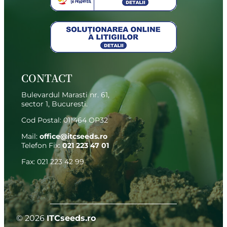
CONTACT
Bulevardul Marasti nr. 61,
sector 1, Bucuresti.
Cod Postal: 011464 OP32
Mail:
office@itcseeds.ro
Telefon Fix
:
021 223 47 01
Fax: 021 223 42 99
© 2026
ITCseeds.ro